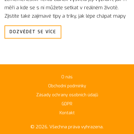
měří a kde se s ní můžete setkat v reálném životě.
Zjistíte také zajímavé tipy a triky, jak lépe chápat mapy
a jejich všestranné použití.
DOZVĚDĚT SE VÍCE
O nás
Obchodní podmínky
Zásady ochrany osobních údajů
GDPR
Kontakt
© 2026. Všechna práva vyhrazena.