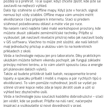
později si ji přehrát. To je super, když chcete zjistit, kde jste se
zastavili na nejhezčí výhled.
Další tip: stáhněte si offline mapy. Když jste v horách, signál
nemusí být vždy stabilní. Offline mapa vám umožní měřit
ekvidistance i bez připojení k internetu. Stačí si předem
stáhnout požadovanou oblast a máte vše po ruce.
Na našem ranči najdete také malé workshopové prostory, kde
můžete zkusit základní zeměměřičské techniky. Přijďte si
vyzkoušet, jak nastavit nivelační přístroj nebo jak nastavit body
v GIS softwaru. Všechno to může znít složitě, ale naši lektoři
mají jednoduchý přístup a ukážou vám to na konkrétních
příkladech z okolí.
Věda a technologie nejsou jen pro laboratoře. Díky praktickým
ukázkám můžete během víkendu pochopit, jak fungují základní
principy měření terénu, a to vám ušetří spoustu času a energie
při plánování dalších výletů.
Takže až budete příštíkrát balit batoh, nezapomeňte kromě
lopaty a spacáku přibalit i mobil s mapou a pár rychlých tipů o
ekvidistanci. To vám pomůže rozhodnout, jestli se vydat po
stinné straně kopce nebo zda je lepší zkrátit úsek a užít si
výhled bez zbytečného úsilí.
Věda a technologie jsou součástí každého dobrodružství – stačí
jen vědět, kde se podívat. Přijďte na náš ranč, načerpejte
inspiraci a vyzkoušejte si nové dovednosti v praxi.