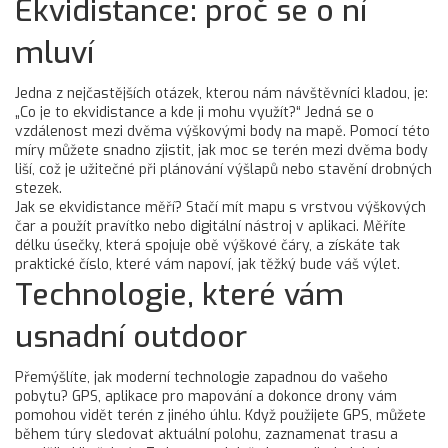
Ekvidistance: proč se o ní
mluví
Jedna z nejčastějších otázek, kterou nám návštěvníci kladou, je:
„Co je to ekvidistance a kde ji mohu využít?“ Jedná se o
vzdálenost mezi dvěma výškovými body na mapě. Pomocí této
míry můžete snadno zjistit, jak moc se terén mezi dvěma body
liší, což je užitečné při plánování výšlapů nebo stavění drobných
stezek.
Jak se ekvidistance měří? Stačí mít mapu s vrstvou výškových
čar a použít pravítko nebo digitální nástroj v aplikaci. Měříte
délku úsečky, která spojuje obě výškové čáry, a získáte tak
praktické číslo, které vám napoví, jak těžký bude váš výlet.
Technologie, které vám
usnadní outdoor
Přemýšlíte, jak moderní technologie zapadnou do vašeho
pobytu? GPS, aplikace pro mapování a dokonce drony vám
pomohou vidět terén z jiného úhlu. Když použijete GPS, můžete
během túry sledovat aktuální polohu, zaznamenat trasu a