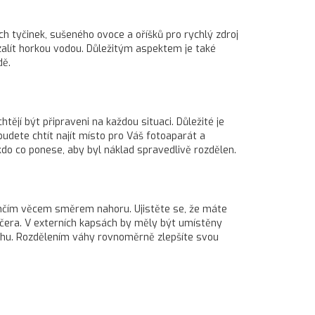
ch tyčinek, sušeného ovoce a oříšků pro rychlý zdroj
e zalít horkou vodou. Důležitým aspektem je také
dě.
tějí být připraveni na každou situaci. Důležité je
budete chtít najít místo pro Váš fotoaparát a
 kdo co ponese, aby byl náklad spravedlivě rozdělen.
ehčím věcem směrem nahoru. Ujistěte se, že máte
ečera. V externích kapsách by měly být umístěny
atohu. Rozdělením váhy rovnoměrně zlepšíte svou