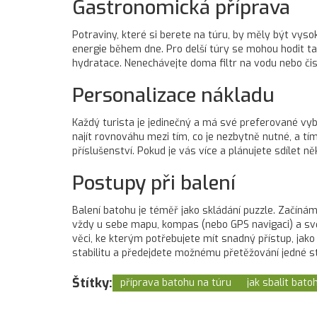
Gastronomická příprava
Potraviny, které si berete na túru, by měly být vyso
energie během dne. Pro delší túry se mohou hodit také
hydratace. Nenechávejte doma filtr na vodu nebo čistí
Personalizace nákladu
Každý turista je jedinečný a má své preferované vybav
najít rovnováhu mezi tím, co je nezbytně nutné, a tím
příslušenství. Pokud je vás více a plánujete sdílet n
Postupy při balení
Balení batohu je téměř jako skládání puzzle. Začín
vždy u sebe mapu, kompas (nebo GPS navigaci) a svět
věci, ke kterým potřebujete mít snadný přístup, jak
stabilitu a předejdete možnému přetěžování jedné s
Štítky:
příprava batohu na túru
jak sbalit bato