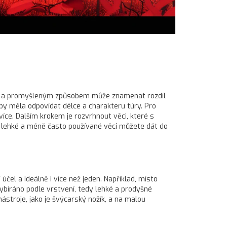
ním a promyšleným způsobem může znamenat rozdíl
 by měla odpovídat délce a charakteru túry. Pro
více. Dalším krokem je rozvrhnout věci, které s
co lehké a méně často používané věci můžete dát do
čel a ideálně i více než jeden. Například, místo
ybíráno podle vrstvení, tedy lehké a prodyšné
ástroje, jako je švýcarský nožík, a na malou