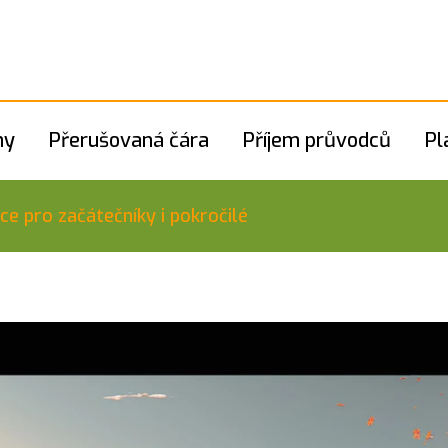
hy
Přerušovaná čára
Příjem průvodců
Pl
ce pro začátečníky i pokročilé