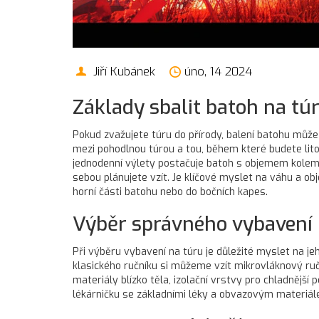
Jiří Kubánek
úno, 14 2024
Základy sbalit batoh na tú
Pokud zvažujete túru do přírody, balení batohu mů
mezi pohodlnou túrou a tou, během které budete lito
jednodenní výlety postačuje batoh s objemem kolem 20
sebou plánujete vzít. Je klíčové myslet na váhu a o
horní části batohu nebo do bočních kapes.
Výběr správného vybavení
Při výběru vybavení na túru je důležité myslet na jeh
klasického ručníku si můžeme vzít mikrovláknový ruč
materiály blízko těla, izolační vrstvy pro chladnějš
lékárničku se základními léky a obvazovým materiál