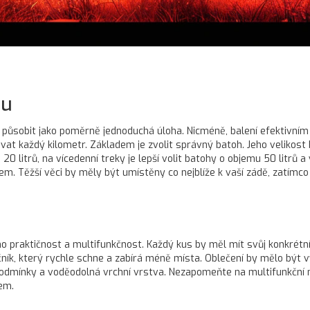
ru
že působit jako poměrně jednoduchá úloha. Nicméně, balení efektiv
vat každý kilometr. Základem je zvolit správný batoh. Jeho velikost
 litrů, na vícedenní treky je lepší volit batohy o objemu 50 litrů a 
bjem. Těžší věci by měly být umístěny co nejblíže k vaší zádě, zatím
o praktičnost a multifunkčnost. Každý kus by měl mít svůj konkrétní ú
ník, který rychle schne a zabírá méně místa. Oblečení by mělo být v
í podmínky a voděodolná vrchní vrstva. Nezapomeňte na multifunkční n
em.