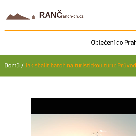
Oblečení do Pra
Domů
/
Jak sbalit batoh na turistickou túru: Průvod