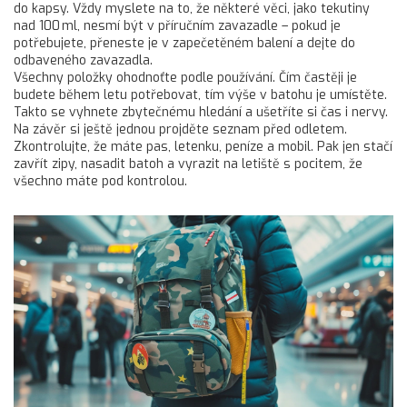
do kapsy. Vždy myslete na to, že některé věci, jako tekutiny
nad 100 ml, nesmí být v příručním zavazadle – pokud je
potřebujete, přeneste je v zapečetěném balení a dejte do
odbaveného zavazadla.
Všechny položky ohodnoťte podle používání. Čím častěji je
budete během letu potřebovat, tím výše v batohu je umístěte.
Takto se vyhnete zbytečnému hledání a ušetříte si čas i nervy.
Na závěr si ještě jednou projděte seznam před odletem.
Zkontrolujte, že máte pas, letenku, peníze a mobil. Pak jen stačí
zavřít zipy, nasadit batoh a vyrazit na letiště s pocitem, že
všechno máte pod kontrolou.