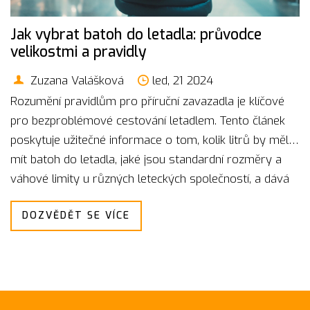
Jak vybrat batoh do letadla: průvodce
velikostmi a pravidly
Zuzana Valášková
led, 21 2024
Rozumění pravidlům pro příruční zavazadla je klíčové
pro bezproblémové cestování letadlem. Tento článek
poskytuje užitečné informace o tom, kolik litrů by měl
mít batoh do letadla, jaké jsou standardní rozměry a
váhové limity u různých leteckých společností, a dává
tipy na to, jak nejlépe vybírat batoh, aby splňoval
DOZVĚDĚT SE VÍCE
požadavky a zároveň byl praktický.