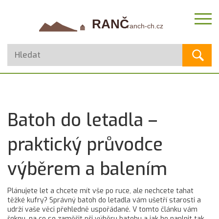
Batoh do letadla –
praktický průvodce
výběrem a balením
Plánujete let a chcete mít vše po ruce, ale nechcete tahat
těžké kufry? Správný batoh do letadla vám ušetří starosti a
udrží vaše věci přehledně uspořádané. V tomto článku vám
řeknu, na co se zaměřit při výběru batohu a jak ho naplnit tak,