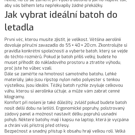
aby vás během letu nepřekvapily žádné překážky.
Jak vybrat ideální batoh do
letadla
První věc, kterou musíte zjistit, je velikost. Většina aerolinií
dovoluje příruční zavazadlo do 55 × 40 × 20 cm. Zkontrolujte si
pravidla konkrétní společnosti a vyberte batoh, který se vejde
do těchto rozměrů. Pokud je batoh příliš velký, budete ho
muset přihodit do nákladového prostoru a ztratíte výhodu,
proč jste ho vůbec vzali.
Dále se zaměřte na hmotnost samotného batohu. Lehké
materiály, jako jsou ripstop nylon nebo polyester s tenkou
výstelkou, jsou ideální. Těžký batoh rychle zvyšuje celkovou
váhu, kterou si aerolinka účtuje, a může vám zabrat cenné
kilogramy.
Komfort při nošení je také důležitý, zvlášť pokud budete batoh
nosit delší dobu na letišti. Ergonomické popruhy, polstrovaný
zádový panel a možnost nastavit délku popruhů usnadní
pohyb. Některé batohy mají i kapsu na laptop, která je vycpána
a chrání váš přístroj před otřesy.
Bezpečnost a snadný přístup k obsahu hrají velkou roli. Velká