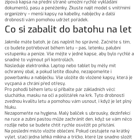
zipová kapsa na přední straně umožní rychlé vykládání
dokumentů, pasu a peněženky. Zkuste najít model s vnitřními
organizéry – menší kapsy na kabelky, nabíječky a další
drobnosti vám pomohou udržet pořádek.
Co si zabalit do batohu na let
Jakmile máte batoh, je čas naplnit ho správně. Začněte s tím,
co budete potřebovat během letu – pas, letenku, palubní
vstupenku a peníze. Vše mějte v jedné kapse, aby bylo rychlé a
snadné to vyjmout při kontrolách.
Následuje elektronika. Laptop nebo tablet by měly mít
ochranný obal, a pokud letíte dlouho, nezapomeňte i
powerbanku a nabíječku. Vše uložíte do vložené kapsy, která je
vycpaná a chrání před otřesy.
Pro pohodlí během letu si přibalte pár základních věcí:
sluchátka, masku na oči a polštářek na krk. Tyto drobnosti
zvednou kvalitu letu a pomohou vám usnout, i když je let plný
hluku.
Nezapomeňte na hygiena. Malý balíček s ubrousky, dezinfekcí
na ruce a zubní pastou může zachránit den, když se vám něco
rozlije nebo se budete chtít rychle osvěžit po přistání.
Na poslední místo vložte oblečení. Pokud cestujete na krátký
výlet, stačí jedna lehká mikina a tričko, které lze snadno složit