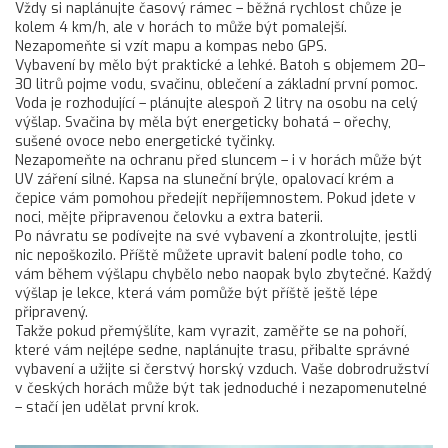
Vždy si naplánujte časový rámec – běžná rychlost chůze je
kolem 4 km/h, ale v horách to může být pomalejší.
Nezapomeňte si vzít mapu a kompas nebo GPS.
Vybavení by mělo být praktické a lehké. Batoh s objemem 20–
30 litrů pojme vodu, svačinu, oblečení a základní první pomoc.
Voda je rozhodující – plánujte alespoň 2 litry na osobu na celý
výšlap. Svačina by měla být energeticky bohatá – ořechy,
sušené ovoce nebo energetické tyčinky.
Nezapomeňte na ochranu před sluncem – i v horách může být
UV záření silné. Kapsa na sluneční brýle, opalovací krém a
čepice vám pomohou předejít nepříjemnostem. Pokud jdete v
noci, mějte připravenou čelovku a extra baterii.
Po návratu se podívejte na své vybavení a zkontrolujte, jestli
nic nepoškozilo. Příště můžete upravit balení podle toho, co
vám během výšlapu chybělo nebo naopak bylo zbytečné. Každý
výšlap je lekce, která vám pomůže být příště ještě lépe
připravený.
Takže pokud přemýšlíte, kam vyrazit, zaměřte se na pohoří,
které vám nejlépe sedne, naplánujte trasu, přibalte správné
vybavení a užijte si čerstvý horský vzduch. Vaše dobrodružství
v českých horách může být tak jednoduché i nezapomenutelné
– stačí jen udělat první krok.