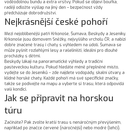
voděodolnou bundu a extra vrstvy. Pokud se objeví bouřka,
raději odložte výšlap na jiný den – bezpečnost vždy
předcházuje dobrodružství.
Nejkrásnější české pohoří
Mezi nejoblíbenější patří Krkonoše, Šumava, Beskydy a Jeseníky.
Krkonoše jsou domovem Sněžky, nejvyššího vrcholu ČR, a nabízí
dobře značené trasy i chaty s výhledem na údolí. Šumava se
může pyšnit rozlehlými lesy a rašeliništi, ideální pro dlouhé
procházky s dětmi.
Beskydy lákají na panoramatické výhledy a tradiční
pasteveckou kulturu. Pokud hledáte méně přeplněné místo,
vydejte se do Jeseníků – zde najdete vodopády, skalní útvary a
klidné horské chaty. Každé pohoří má své specifické značky,
takže se podívejte na mapu a vyberte si trasu, která odpovídá
vaší kondici.
Jak se připravit na horskou
túru
Začínáte? Pak zvolte kratší trasu s nenáročným převýšením,
například po značce červené (náročnější) nebo modré (lehčí).