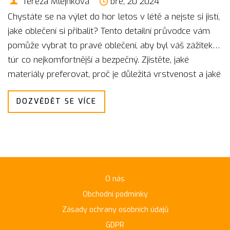
Tereza Mlejnková
bře, 20 2024
Chystáte se na výlet do hor letos v létě a nejste si jistí,
jaké oblečení si přibalit? Tento detailní průvodce vám
pomůže vybrat to pravé oblečení, aby byl váš zážitek z
túr co nejkomfortnější a bezpečný. Zjistěte, jaké
materiály preferovat, proč je důležitá vrstvenost a jaké
jsou nejnovější trendy outdoorové módy.
DOZVĚDĚT SE VÍCE
O nás
Obchodní podmínky
Zásady ochrany osobních údajů
GDPR