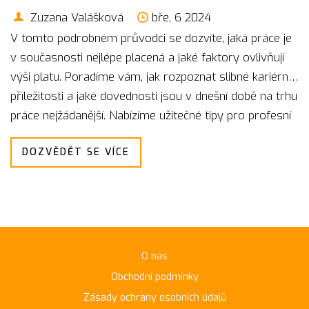
Zuzana Valášková
bře, 6 2024
V tomto podrobném průvodci se dozvíte, jaká práce je
v současnosti nejlépe placená a jaké faktory ovlivňují
výši platu. Poradíme vám, jak rozpoznat slibné kariérní
příležitosti a jaké dovednosti jsou v dnešní době na trhu
práce nejžádanější. Nabízíme užitečné tipy pro profesní
růst a představíme příběhy lidí, kteří dosáhli kariérního
DOZVĚDĚT SE VÍCE
úspěchu.
O nás
Obchodní podmínky
Zásady ochrany osobních údajů