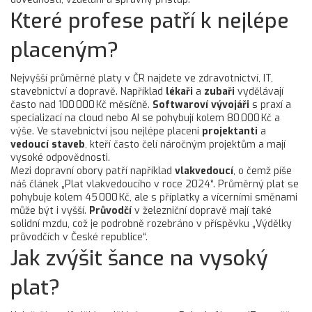
Které profese patří k nejlépe
placeným?
Nejvyšší průměrné platy v ČR najdete ve zdravotnictví, IT,
stavebnictví a dopravě. Například
lékaři
a
zubaři
vydělávají
často nad 100 000 Kč měsíčně.
Softwaroví vývojáři
s praxí a
specializací na cloud nebo AI se pohybují kolem 80 000 Kč a
výše. Ve stavebnictví jsou nejlépe placeni
projektanti
a
vedoucí staveb
, kteří často čelí náročným projektům a mají
vysoké odpovědnosti.
Mezi dopravní obory patří například
vlakvedoucí
, o čemž píše
náš článek „Plat vlakvedoucího v roce 2024“. Průměrný plat se
pohybuje kolem 45 000 Kč, ale s příplatky a vícerními směnami
může být i vyšší.
Průvodčí
v železniční dopravě mají také
solidní mzdu, což je podrobně rozebráno v příspěvku „Výdělky
průvodčích v České republice“.
Jak zvýšit šance na vysoký
plat?