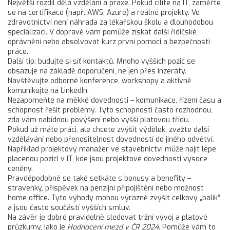
Největší rozdíl dělá vzdělání a praxe. Pokud cílíte na IT, zaměřte
se na certifikace (např. AWS, Azure) a reálné projekty. Ve
zdravotnictví není náhrada za lékařskou školu a dlouhodobou
specializaci. V dopravě vám pomůže získat další řidičské
oprávnění nebo absolvovat kurz první pomoci a bezpečnosti
práce.
Další tip: budujte si síť kontaktů. Mnoho vyšších pozic se
obsazuje na základě doporučení, ne jen přes inzeráty.
Navštěvujte odborné konference, workshopy a aktivně
komunikujte na LinkedIn.
Nezapomeňte na měkké dovednosti – komunikace, řízení času a
schopnost řešit problémy. Tyto schopnosti často rozhodnou,
zda vám nabídnou povýšení nebo vyšší platovou třídu.
Pokud už máte práci, ale chcete zvýšit výdělek, zvažte další
vzdělávání nebo přenositelnost dovedností do jiného odvětví.
Například projektový manažer ve stavebnictví může najít lépe
placenou pozici v IT, kde jsou projektové dovednosti vysoce
ceněny.
Pravděpodobně se také setkáte s bonusy a benefity –
stravenky, příspěvek na penzijní připojištění nebo možnost
home office. Tyto výhody mohou výrazně zvýšit celkový „balík“
a jsou často součástí vyšších smluv.
Na závěr je dobré pravidelně sledovat tržní vývoj a platové
průzkumy, jako je
Hodnocení mezd v ČR 2024
. Pomůže vám to