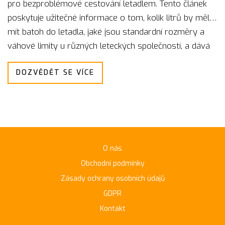
pro bezproblémové cestování letadlem. Tento článek
poskytuje užitečné informace o tom, kolik litrů by měl
mít batoh do letadla, jaké jsou standardní rozměry a
váhové limity u různých leteckých společností, a dává
tipy na to, jak nejlépe vybírat batoh, aby splňoval
DOZVĚDĚT SE VÍCE
požadavky a zároveň byl praktický.
O nás
Obchodní podmínky
Zásady ochrany osobních údajů
GDPR
Kontakt