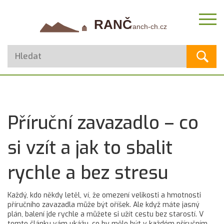
Příruční zavazadlo – co
si vzít a jak to sbalit
rychle a bez stresu
Každý, kdo někdy letěl, ví, že omezení velikosti a hmotnosti
příručního zavazadla může být oříšek. Ale když máte jasný
plán, balení jde rychle a můžete si užít cestu bez starostí. V
tomto článku vám ukážu, co by mělo být v každém příručním