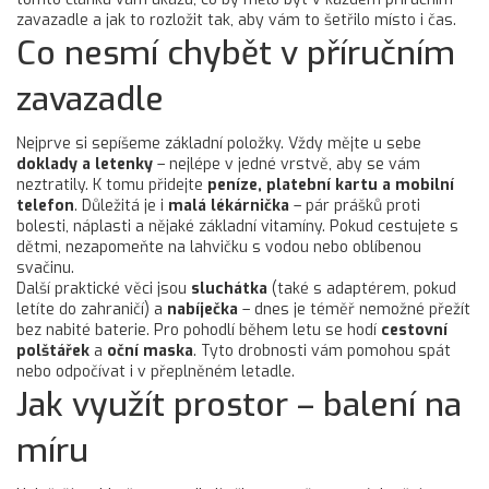
zavazadle a jak to rozložit tak, aby vám to šetřilo místo i čas.
Co nesmí chybět v příručním
zavazadle
Nejprve si sepíšeme základní položky. Vždy mějte u sebe
doklady a letenky
– nejlépe v jedné vrstvě, aby se vám
neztratily. K tomu přidejte
peníze, platební kartu a mobilní
telefon
. Důležitá je i
malá lékárnička
– pár prášků proti
bolesti, náplasti a nějaké základní vitamíny. Pokud cestujete s
dětmi, nezapomeňte na lahvičku s vodou nebo oblíbenou
svačinu.
Další praktické věci jsou
sluchátka
(také s adaptérem, pokud
letíte do zahraničí) a
nabíječka
– dnes je téměř nemožné přežít
bez nabité baterie. Pro pohodlí během letu se hodí
cestovní
polštářek
a
oční maska
. Tyto drobnosti vám pomohou spát
nebo odpočívat i v přeplněném letadle.
Jak využít prostor – balení na
míru