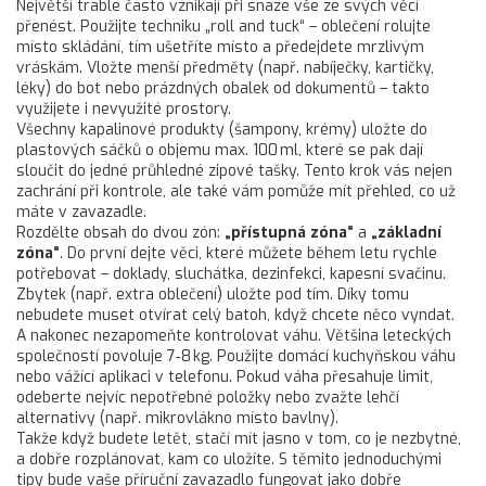
Největší trable často vznikají při snaze vše ze svých věcí
přenést. Použijte techniku „roll and tuck“ – oblečení rolujte
místo skládání, tím ušetříte místo a předejdete mrzlivým
vráskám. Vložte menší předměty (např. nabíječky, kartičky,
léky) do bot nebo prázdných obalek od dokumentů – takto
využijete i nevyužité prostory.
Všechny kapalinové produkty (šampony, krémy) uložte do
plastových sáčků o objemu max. 100 ml, které se pak dají
sloučit do jedné průhledné zipové tašky. Tento krok vás nejen
zachrání při kontrole, ale také vám pomůže mít přehled, co už
máte v zavazadle.
Rozdělte obsah do dvou zón:
„přístupná zóna“
a
„základní
zóna“
. Do první dejte věci, které můžete během letu rychle
potřebovat – doklady, sluchátka, dezinfekci, kapesní svačinu.
Zbytek (např. extra oblečení) uložte pod tím. Díky tomu
nebudete muset otvírat celý batoh, když chcete něco vyndat.
A nakonec nezapomeňte kontrolovat váhu. Většina leteckých
společností povoluje 7‑8 kg. Použijte domácí kuchyňskou váhu
nebo vážící aplikaci v telefonu. Pokud váha přesahuje limit,
odeberte nejvíc nepotřebné položky nebo zvažte lehčí
alternativy (např. mikrovlákno místo bavlny).
Takže když budete letět, stačí mít jasno v tom, co je nezbytné,
a dobře rozplánovat, kam co uložíte. S těmito jednoduchými
tipy bude vaše příruční zavazadlo fungovat jako dobře