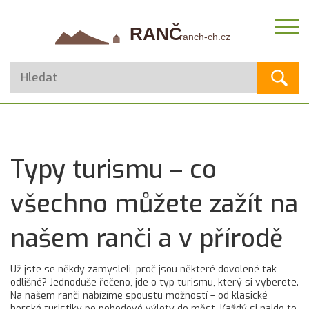
Typy turismu – co
všechno můžete zažít na
našem ranči a v přírodě
Už jste se někdy zamysleli, proč jsou některé dovolené tak
odlišné? Jednoduše řečeno, jde o typ turismu, který si vyberete.
Na našem ranči nabízíme spoustu možností – od klasické
horské turistiky po pohodové výlety do měst. Každý si najde to,