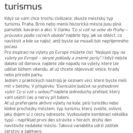
turismus
Když se vám chce trochu civilizace, zkuste městský typ
turismu. Praha, Brno nebo menší historická města jsou plná
památek, kaváren a akcí. V článku
"Co si vzít na sebe do Prahy –
průvodce podle ročních období"
najdete tipy, jak se obléct, co
navštívit a kde se najíst, aniž byste se museli bát nepříjemného
počasí.
Pro inspiraci na výlety po Evropě můžete číst
"Nejlepší tipy na
výlety po Evropě – skryté poklady a známé perly"
. I když nejste
daleko od domova, najdete zde nápady na výlety, které lze
udělat během víkendu, ať už chcete objevovat vinice, hrady
nebo přírodní parky.
Jedním z praktických nástrojů je seznam věcí, které byste měli
mít v batohu. V příspěvku
"Esenciální balíček na jednodenní
výlet: Co si vzít s sebou?"
najdete jednoduchý přehled, který
vám ušetří čas a nervy při balení.
Ať už preferujete aktivní výlety na kole, pěší turistiku nebo
klidné procházky městem, typ turismu, který zvolíte, ovlivní,
jaký dojem si z cesty odnesete. Vyzkoušejte kombinaci několika
typů – například první den strávíte v horách, druhý den
navštívíte nedaleké město. Taková variabilita udrží zážitek
čerstvý a zajímavý.