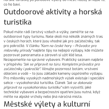
co ho baví.
Outdoorové aktivity a horská
turistika
Pokud máte rádi čerstvý vzduch a výšky, zaměřte se na
outdoorové typy turismu. Naše okolí má několik známých tras
v českých horách, které jsou vhodné jak pro začátečníky, tak
pro pokročilé. V článku
"Kam na české hory – Průvodce pro
milovníky přírody"
najdete tipy na nejlepší výšlapy, kde můžete
pozorovat panoramata a zároveň si užít klid lesa.
Nezapomeňte na správné vybavení. Praktický seznam najdete
v příspěvku
"Jak se připravit na túru: Kompletní průvodce pro
začátečníky i pokročilé"
. Věnujte pozornost botám, vrstvení
oblečení a vodě – to jsou základní kameny úspěšného výšlapu.
Pro milovníky vysokých nadmořských výšek existuje i speciální
sekce – vysokohorská turistika. Článek
"Jak se dokonale
připravit na vysokohorskou turistiku"
vám vysvětlí, jaké
technické vybavení a bezpečnostní opatření jsou nutná, když
míříte na alpské vrcholy nebo jiná náročná místa.
Městské výlety a kulturní