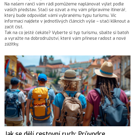
Na našem ranči vám rádi pomůžeme naplánovat výlet podle
vašich představ. Stačí se ozvat a my vám připravíme itinerář,
který bude odpovídat vámi vybranému typu turismu. Víc
informací najdete v jednotlivých článcích výše – stačí kliknout a
začít číst.
Tak na co ještě čekáte? Vyberte si typ turismu, sbalte si batoh
a vyražte na dobrodružství, které vám přinese radost a nové
zážitky.
Jak se dělí cestovní ruch: Průvodce