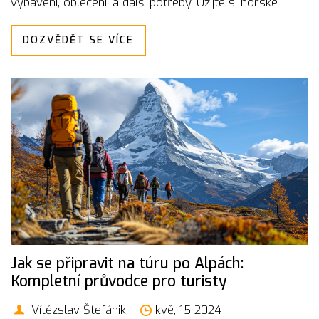
vybavení, oblečení, a další potřeby. Užijte si horské
dobrodružství naplno s našimi praktickými radami.
DOZVĚDĚT SE VÍCE
Jak se připravit na túru po Alpách:
Kompletní průvodce pro turisty
Vítězslav Štefánik
kvě, 15 2024