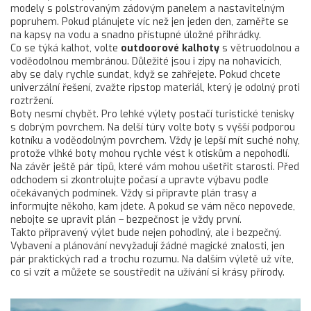
modely s polstrovaným zádovým panelem a nastavitelným
popruhem. Pokud plánujete víc než jen jeden den, zaměřte se
na kapsy na vodu a snadno přístupné úložné přihrádky.
Co se týká kalhot, volte
outdoorové kalhoty
s větruodolnou a
voděodolnou membránou. Důležité jsou i zipy na nohavicích,
aby se daly rychle sundat, když se zahřejete. Pokud chcete
univerzální řešení, zvažte ripstop materiál, který je odolný proti
roztržení.
Boty nesmí chybět. Pro lehké výlety postačí turistické tenisky
s dobrým povrchem. Na delší túry volte boty s vyšší podporou
kotníku a voděodolným povrchem. Vždy je lepší mít suché nohy,
protože vlhké boty mohou rychle vést k otiskům a nepohodlí.
Na závěr ještě pár tipů, které vám mohou ušetřit starosti. Před
odchodem si zkontrolujte počasí a upravte výbavu podle
očekávaných podmínek. Vždy si připravte plán trasy a
informujte někoho, kam jdete. A pokud se vám něco nepovede,
nebojte se upravit plán – bezpečnost je vždy první.
Takto připravený výlet bude nejen pohodlný, ale i bezpečný.
Vybavení a plánování nevyžadují žádné magické znalosti, jen
pár praktických rad a trochu rozumu. Na dalším výletě už víte,
co si vzít a můžete se soustředit na užívání si krásy přírody.