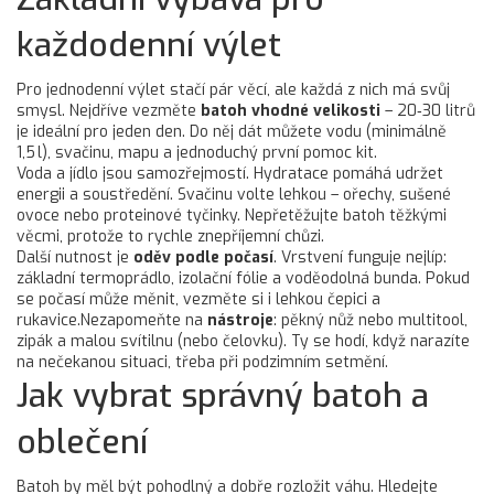
každodenní výlet
Pro jednodenní výlet stačí pár věcí, ale každá z nich má svůj
smysl. Nejdříve vezměte
batoh vhodné velikosti
– 20‑30 litrů
je ideální pro jeden den. Do něj dát můžete vodu (minimálně
1,5 l), svačinu, mapu a jednoduchý první pomoc kit.
Voda a jídlo jsou samozřejmostí. Hydratace pomáhá udržet
energii a soustředění. Svačinu volte lehkou – ořechy, sušené
ovoce nebo proteinové tyčinky. Nepřetěžujte batoh těžkými
věcmi, protože to rychle znepříjemní chůzi.
Další nutnost je
oděv podle počasí
. Vrstvení funguje nejlíp:
základní termoprádlo, izolační fólie a voděodolná bunda. Pokud
se počasí může měnit, vezměte si i lehkou čepici a
rukavice.Nezapomeňte na
nástroje
: pěkný nůž nebo multitool,
zipák a malou svítilnu (nebo čelovku). Ty se hodí, když narazíte
na nečekanou situaci, třeba při podzimním setmění.
Jak vybrat správný batoh a
oblečení
Batoh by měl být pohodlný a dobře rozložit váhu. Hledejte