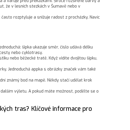
 a varuje před překážkami. Široce rozšířené barvy a
ut, že v lesních stezkách v Šumavě nebo v
často rozptyluje a snižuje radost z procházky. Navíc
ednoduchá: šipka ukazuje směr, číslo udává délku
 cesty nebo cyklotrasy.
tiku nebo běžecké tratě. Když vidíte dvojitou šipku,
ožurky. Jednoduchá appka s obrázky značek vám také
slední známý bod na mapě. Někdy stačí udělat krok
ři dalším výletu. A pokud máte možnost, podělte se o
ických tras? Klíčové informace pro