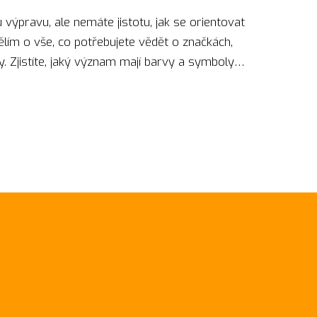
ou výpravu, ale nemáte jistotu, jak se orientovat
lím o vše, co potřebujete vědět o značkách,
. Zjistíte, jaký význam mají barvy a symboly
nikdy neztratili. Naučím vás rozpoznávat různé
červené nebo žluté. Tak pojďme spolu objevit,
o značených turistických cestách!