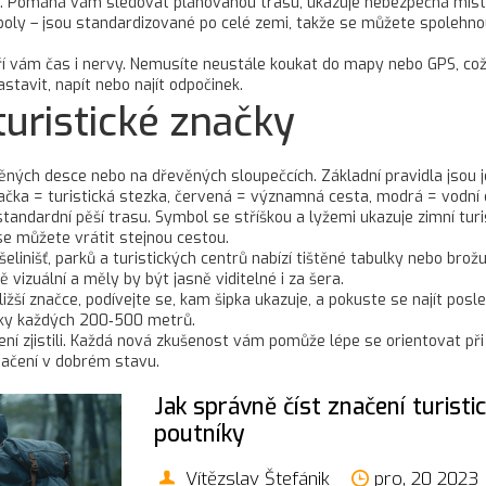
em. Pomáhá vám sledovat plánovanou trasu, ukazuje nebezpečná místa
boly – jsou standardizované po celé zemi, takže se můžete spolehno
ří vám čas i nervy. Nemusíte neustále koukat do mapy nebo GPS, což 
tavit, napít nebo najít odpočinek.
turistické značky
ných desce nebo na dřevěných sloupečcích. Základní pravidla jsou j
značka = turistická stezka, červená = významná cesta, modrá = vodní
andardní pěší trasu. Symbol se stříškou a lyžemi ukazuje zimní turis
se můžete vrátit stejnou cestou.
elinišť, parků a turistických centrů nabízí tištěné tabulky nebo br
vizuální a měly by být jasně viditelné i za šera.
ližší značce, podívejte se, kam šipka ukazuje, a pokuste se najít po
ačky každých 200‑500 metrů.
ačení zjistili. Každá nová zkušenost vám pomůže lépe se orientovat p
načení v dobrém stavu.
Jak správně číst značení turist
poutníky
Vítězslav Štefánik
pro, 20 2023