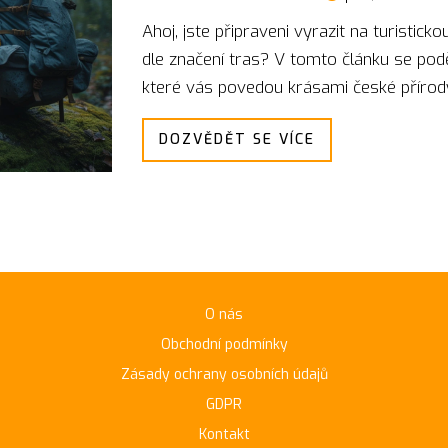
Ahoj, jste připraveni vyrazit na turistick
dle značení tras? V tomto článku se podě
které vás povedou krásami české přírody
na stromech a jak je číst tak, abyste se 
DOZVĚDĚT SE VÍCE
typy tras, ať už jdete po zelené, modré, 
jak se bezpečně a s radostí pohybovat p
O nás
Obchodní podmínky
Zásady ochrany osobních údajů
GDPR
Kontakt