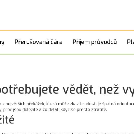
hy
Přerušovaná čára
Příjem průvodců
Pl
potřebujete vědět, než v
a z největších překážek, která může zkazit radost, je špatná orientac
 proč jsou důležité a co dělat, když se přesto ztratíte.
ité