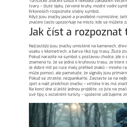
Turistické značení slouží k několika základním věc
tvary – žluté šipky, červené kruhy, modré vodní sym
Krkonoších rozpoznáte stejný symbol.
Když jsou značky jasné a pravidelně rozmístěné, šet
značení často upozorňuje na místo, kde se můžete zas
Jak číst a rozpoznat 
Nejčastější jsou značky umístěné na kamenech, dřevě
úseku v kilometrech, a barva říká typ trasy. Žlutá 
Pokud narazíte na symbol s postavou chodce, jde o st
znamená to, že se jedná o kruhovou trasu, ze které 
Je dobré mít po ruce malý přehled znaků – mnoho raš
může pomoci, ale pamatujte, že signály jsou primárně 
Pokud se ztratíte, nezpanikařte. Zastavte se na nejb
zpět a najít předchozí značku – většina tras má zn
Na konci dne si ještě jednou projděte, co jste na zn
své tipy s ostatními turisty – společně udržujeme z