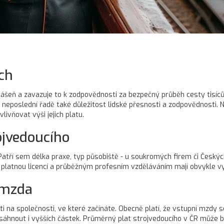
ch
ášeň a zavazuje to k zodpovědnosti za bezpečný průběh cesty tisíců 
v neposlední řadě také důležitost lidské přesnosti a zodpovědnosti. N
ivňovat výši jejich platu.
rojvedoucího
atří sem délka praxe, typ působiště - u soukromých firem či Českých d
í s platnou licencí a průběžným profesním vzděláváním mají obvykle vy
 mzda
ti na společnosti, ve které začínáte. Obecně platí, že vstupní mzdy s
dosáhnout i vyšších částek. Průměrný plat strojvedoucího v ČR může