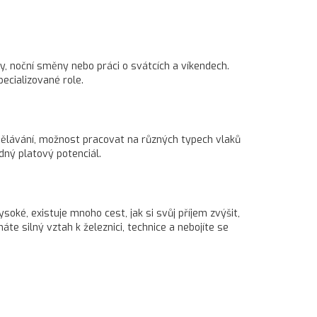
sy, noční směny nebo práci o svátcích a víkendech.
pecializované role.
zdělávání, možnost pracovat na různých typech vlaků
edný platový potenciál.
oké, existuje mnoho cest, jak si svůj příjem zvýšit,
te silný vztah k železnici, technice a nebojíte se