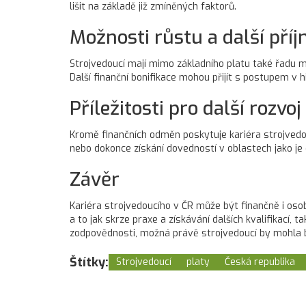
lišit na základě již zmíněných faktorů.
Možnosti růstu a další pří
Strojvedoucí mají mimo základního platu také řadu mo
Další finanční bonifikace mohou přijít s postupem v hi
Příležitosti pro další rozvoj
Kromě finančních odměn poskytuje kariéra strojvedou
nebo dokonce získání dovedností v oblastech jako je d
Závěr
Kariéra strojvedoucího v ČR může být finančně i osob
a to jak skrze praxe a získávání dalších kvalifikací,
zodpovědnosti, možná právě strojvedoucí by mohla 
Štítky:
Strojvedoucí
platy
Česká republika