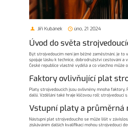
Jiří Kubánek
úno, 21 2024
Úvod do světa strojvedoucí
Být strojvedoucím není jen běžné zaměstnání, je to v
spojuje lásku k technice, dobrodružství cestování a 
České republice vlastně vydělá a co všechno může ovl
Faktory ovlivňující plat st
Platy strojvedoucích jsou ovlivněny mnoha faktory. P
další. Vzdělání také hraje klíčovou roli; strojvedouc
Vstupní platy a průměrná
Nástupní plat strojvedoucího se může lišit v závislos
získáváním dalších kvalifikací mohou strojvedoucí 