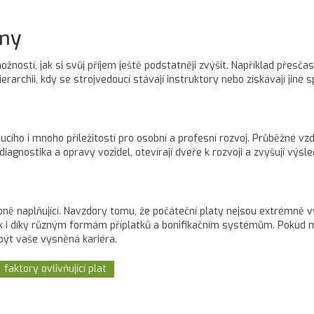
jmy
žností, jak si svůj příjem ještě podstatněji zvýšit. Například přesča
erarchii, kdy se strojvedoucí stávají instruktory nebo získávají jiné s
cího i mnoho příležitostí pro osobní a profesní rozvoj. Průběžné v
iagnostika a opravy vozidel, otevírají dveře k rozvoji a zvyšují výsl
ně naplňující. Navzdory tomu, že počáteční platy nejsou extrémně vys
 tak i díky různým formám příplatků a bonifikačním systémům. Pokud má
být vaše vysněná kariéra.
faktory ovlivňující plat