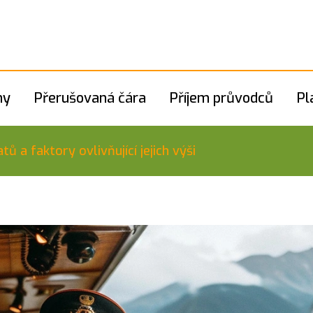
hy
Přerušovaná čára
Příjem průvodců
Pl
tů a faktory ovlivňující jejich výši