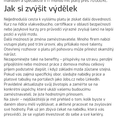
manažeři a specialisté v IT mohou mít platy přes 70 000 Kč.
Jak si zvýšit výdělek
Nejjednodušší cesta k vyššímu platu je získat další dovednosti.
Kurz na řidiče vlakvedoucího, certifikace v oblasti bezpečnosti
nebo jazykové kurzy pro průvodčí výrazně zvyšují šanci na lepší
pozici a vyšší mzdu.
Další možností je změna zaměstnavatele. Mnoho firem nabízí
vstupní platy pod tržní úrovní, aby přilákalo nové talenty.
Otevřený rozhovor o platu při pohovoru může přinést okamžitý
nárůst.
Nezapomínejte také na benefity – příspěvky na stravu, penzijní
připojištění nebo možnost práce z domova mohou celkový
příjem podstatně zlepšit, i když základní mzda zůstane stejná.
Pokud vás zajímá specifický obor, sledujte nabídky práce a
platové tabulky na portálech jako Jobs.cz nebo LinkedIn.
Pravidelně aktualizujte svůj životopis a zaměřte se na
konkrétní úspěchy, které ukáží vašemu budoucímu
zaměstnavateli, že jste hodnotným přínosem.
Na závěr – nejdůležitější je mít přehled o tom, kolik byste v
daném oboru měli vydělávat, a aktivně pracovat na zvyšování
své hodnoty. Pak už jen zbývá čekat na nabídku, která vás
přesvědčí, že se vyplatí investovat do sebe a své kariéry.