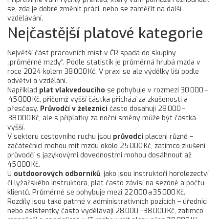
se, zda je dobré změnit práci, nebo se zaměřit na další
vzdělávání.
Nejčastější platové kategorie
Největší část pracovních míst v ČR spadá do skupiny
„průměrné mzdy“. Podle statistik je průměrná hrubá mzda v
roce 2024 kolem 38 000 Kč. V praxi se ale výdělky liší podle
odvětví a vzdělání.
Například
plat vlakvedoucího
se pohybuje v rozmezí 30 000 –
45 000 Kč, přičemž vyšší částka přichází za zkušenosti a
přesčasy.
Průvodčí v železnici
často dosahují 28 000 –
38 000 Kč, ale s příplatky za noční směny může být částka
vyšší.
V sektoru cestovního ruchu jsou
průvodci
placeni různě –
začátečníci mohou mít mzdu okolo 25 000 Kč, zatímco zkušení
průvodčí s jazykovými dovednostmi mohou dosáhnout až
45 000 Kč.
U
outdoorových odborníků
, jako jsou instruktoři horolezectví
či lyžařského instruktora, plat často závisí na sezóně a počtu
klientů. Průměrně se pohybuje mezi 22 000 a 35 000 Kč.
Rozdíly jsou také patrné v administrativních pozicích – úředníci
nebo asistentky často vydělávají 28 000 – 38 000 Kč, zatímco