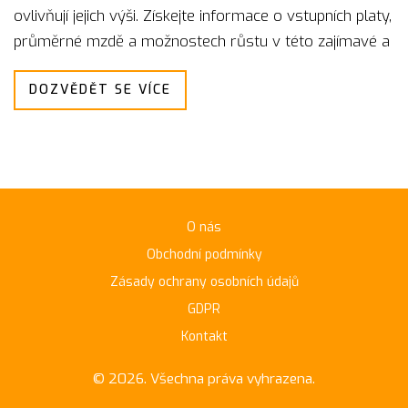
ovlivňují jejich výši. Získejte informace o vstupních platy,
průměrné mzdě a možnostech růstu v této zajímavé a
zodpovědné profesi.
DOZVĚDĚT SE VÍCE
O nás
Obchodní podmínky
Zásady ochrany osobních údajů
GDPR
Kontakt
© 2026. Všechna práva vyhrazena.