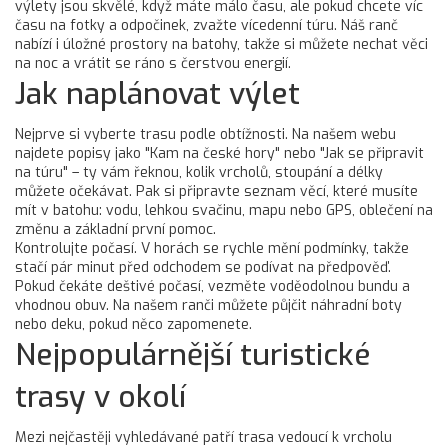
výlety jsou skvělé, když máte málo času, ale pokud chcete víc
času na fotky a odpočinek, zvažte vícedenní túru. Náš ranč
nabízí i úložné prostory na batohy, takže si můžete nechat věci
na noc a vrátit se ráno s čerstvou energií.
Jak naplánovat výlet
Nejprve si vyberte trasu podle obtížnosti. Na našem webu
najdete popisy jako "Kam na české hory" nebo "Jak se připravit
na túru" – ty vám řeknou, kolik vrcholů, stoupání a délky
můžete očekávat. Pak si připravte seznam věcí, které musíte
mít v batohu: vodu, lehkou svačinu, mapu nebo GPS, oblečení na
změnu a základní první pomoc.
Kontrolujte počasí. V horách se rychle mění podmínky, takže
stačí pár minut před odchodem se podívat na předpověď.
Pokud čekáte deštivé počasí, vezměte voděodolnou bundu a
vhodnou obuv. Na našem ranči můžete půjčit náhradní boty
nebo deku, pokud něco zapomenete.
Nejpopulárnější turistické
trasy v okolí
Mezi nejčastěji vyhledávané patří trasa vedoucí k vrcholu