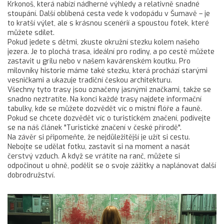
Krkonoš, která nabízí nádherné výhledy a relativně snadné
stoupání. Další oblíbená cesta vede k vodopádu v Šumavě – je
to kratší výlet, ale s krásnou scenérií a spoustou fotek, které
můžete sdílet.
Pokud jedete s dětmi, zkuste okružní stezku kolem našeho
jezera. Je to plochá trasa, ideální pro rodiny, a po cestě můžete
zastavit u grilu nebo v našem kavárenském koutku. Pro
milovníky historie máme také stezku, která prochází starými
vesničkami a ukazuje tradiční českou architekturu.
Všechny tyto trasy jsou označeny jasnými značkami, takže se
snadno neztratíte. Na konci každé trasy najdete informační
tabulky, kde se můžete dozvědět víc o místní flóře a fauně.
Pokud se chcete dozvědět víc o turistickém značení, podívejte
se na náš článek "Turistické značení v české přírodě".
Na závěr si připomeňte, že nejdůležitější je užít si cestu.
Nebojte se udělat fotku, zastavit si na moment a nasát
čerstvý vzduch. A když se vrátíte na ranč, můžete si
odpočinout u ohně, podělit se o svoje zážitky a naplánovat další
dobrodružství.