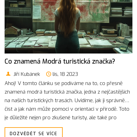
Co znamená Modrá turistická značka?
Jiří Kubánek
lis, 18 2023
Ahoj! V tomto článku se podíváme na to, co přesně
znamená modrá turistická značka, jedna z nejčastějších
na našich turistických trasách. Uvidíme, jak ji správně
číst a jak nám může pomoci v orientaci v přírodě. Toto
je důležité nejen pro zkušené turisty, ale také pro
začátečníky, kteří chtějí prozkoumávat krásy naší
DOZVĚDĚT SE VÍCE
přírody. Tak se pojďme společně podívat na to, jak nám