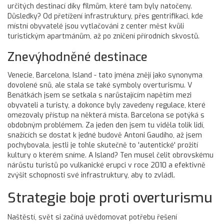
určitých destinací díky filmům, které tam byly natočeny.
Důsledky? Od přetížení infrastruktury, přes gentrifikaci, kde
místní obyvatelé jsou vytlačováni z center měst kvůli
turistickým apartmánům, až po zničení přírodních skvostů.
Znevýhodněné destinace
Venecie, Barcelona, Island - tato jména znějí jako synonyma
dovolené snů, ale stala se také symboly overturismu. V
Benátkách jsem se setkala s narůstajícím napětím mezi
obyvateli a turisty, a dokonce byly zavedeny regulace, které
omezovaly přístup na některá místa. Barcelona se potýká s
obdobným problémem. Za jeden den jsem tu viděla tolik lidí,
snažících se dostat k jedné budově Antoni Gaudího, až jsem
pochybovala, jestli je tohle skutečně to 'autentické' prožití
kultury o kterém sníme. A Island? Ten musel čelit obrovskému
nárůstu turistů po vulkanické erupci v roce 2010 a efektivně
zvýšit schopnosti své infrastruktury, aby to zvládl.
Strategie boje proti overturismu
Naštěstí, svět si začíná uvědomovat potřebu řešení