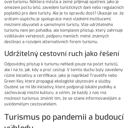
overturismu. Některá města a země přijímají opatření, jako je
omezení počtu letů, zavedení turistických daní nebo regulačních
poplatků pro dení turisty. Ale je to opravdu dost? Ukazuje se, že
srdcem úspěchu je spolupráce mezi vládními institucemi,
místními obyvateli a samotnými turisty. Vize udržitelného
turismu není jen pohádka, ale komplexní přístup, který zahrnuje
vzdělávání veřejnosti, podporu menších, méně známých
destinací a rozvíjení alternativních forem turismu.
Udržitelný cestovní ruch jako řešení
Odpovědný přístup k turismu nehledí pouze na počet turistů,
ale i na to, jak, kdy a proč cestují. V tomto duchu byly zavedeny
různé iniciativy a certifikace, jako je například Travelife nebo
Green Key, které propagují ekologické ubytování a služby.
Osobně se mi líbí iniciativy, které podporují lokální podniky a
zachovávají místní kulturu, a věřím, že každý z nás má
možnost turismus změnit tím, že se stane informovanějším a
uvědomělým cestovatelem.
Turismus po pandemii a budoucí