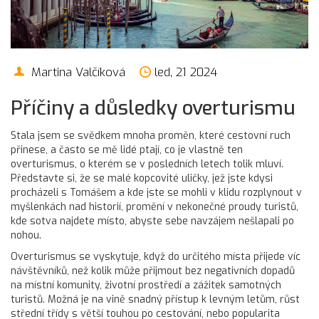
Martina Valčíková
led, 21 2024
Příčiny a důsledky overturismu
Stala jsem se svědkem mnoha proměn, které cestovní ruch
přinese, a často se mě lidé ptají, co je vlastně ten
overturismus, o kterém se v posledních letech tolik mluví.
Představte si, že se malé kopcovité uličky, jež jste kdysi
procházeli s Tomášem a kde jste se mohli v klidu rozplynout v
myšlenkách nad historií, promění v nekonečné proudy turistů,
kde sotva najdete místo, abyste sebe navzájem nešlapali po
nohou.
Overturismus se vyskytuje, když do určitého místa přijede víc
návštěvníků, než kolik může přijmout bez negativních dopadů
na místní komunity, životní prostředí a zážitek samotných
turistů. Možná je na vině snadný přístup k levným letům, růst
střední třídy s větší touhou po cestování, nebo popularita