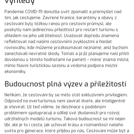
výhledy
Pandemie COVID-19 donutila svět zpomalit a přemýšlet nad
tím, jak cestujeme. Zavřené hranice, karantény a obavy z
cestování byly těžkou ranou pro cestovní průmysl, ale
poskytly nám jedinečnou příležitost pro restart turismu s
ohledem na jeho udržitelnost. Uvažovat dopředu znamená
reflektovat nad našimi cestovními zvyklostmi a hledat
rovnováhu, kde můžeme prozkoumávat neznámé, aniž bychom
zanechávali nevratné škody. Tomáš a já již plánujeme naší příští
dovolenou s těmito hodnotami na paměti – méně známá místa,
mimo hlavní turistickou sezonu a vědomá podpora místní
ekonomiky.
Budoucnost plná výzev a příležitostí
Neříkám, že cestování by se mělo stát exkluzivním privilegiem.
Odpověď na overturismus není zavírat dveře, ale inteligentně
je otevírat. Už teď vidíme, že destinace s podobným
problémem spolupracují a sdílejí své zkušenosti pro rozvoj
udržitelných modelů turismu. Taková budoucnost se mi nejen
líbí, ale je to i cesta, jak uchovat krásu a rozmanitost našeho
světa pro generace, které přijdou po nás. Cestování může být a