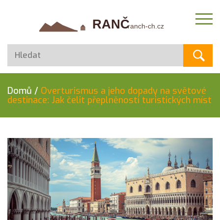
Domů
/
Overturismus a jeho dopady na světové
destinace: Jak čelit přeplněnosti turistických míst