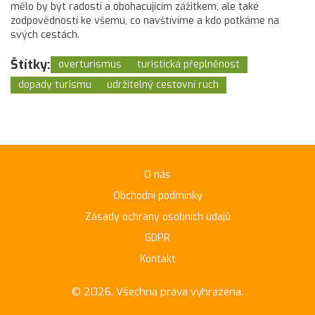
mělo by být radostí a obohacujícím zážitkem, ale také
zodpovědností ke všemu, co navštívíme a kdo potkáme na
svých cestách.
Štítky:
overturismus
turistická přeplněnost
dopady turismu
udržitelný cestovní ruch
O nás
Obchodní podmínky
Zásady ochrany osobních údajů
GDPR
Kontakt
© 2026. Všechna práva vyhrazena.