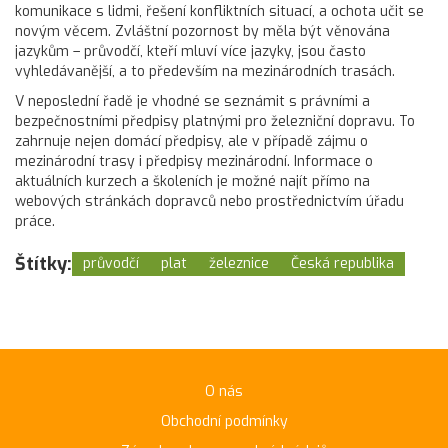
komunikace s lidmi, řešení konfliktních situací, a ochota učit se
novým věcem. Zvláštní pozornost by měla být věnována
jazykům – průvodčí, kteří mluví více jazyky, jsou často
vyhledávanější, a to především na mezinárodních trasách.
V neposlední řadě je vhodné se seznámit s právními a
bezpečnostními předpisy platnými pro železniční dopravu. To
zahrnuje nejen domácí předpisy, ale v případě zájmu o
mezinárodní trasy i předpisy mezinárodní. Informace o
aktuálních kurzech a školeních je možné najít přímo na
webových stránkách dopravců nebo prostřednictvím úřadu
práce.
Štítky:
průvodčí
plat
železnice
Česká republika
O nás
Obchodní podmínky