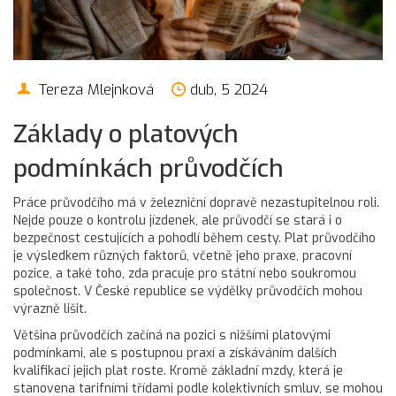
Tereza Mlejnková
dub, 5 2024
Základy o platových
podmínkách průvodčích
Práce průvodčího má v železniční dopravě nezastupitelnou roli.
Nejde pouze o kontrolu jízdenek, ale průvodčí se stará i o
bezpečnost cestujících a pohodlí během cesty. Plat průvodčího
je výsledkem různých faktorů, včetně jeho praxe, pracovní
pozice, a také toho, zda pracuje pro státní nebo soukromou
společnost. V České republice se výdělky průvodčích mohou
výrazně lišit.
Většina průvodčích začíná na pozici s nižšími platovými
podmínkami, ale s postupnou praxí a získáváním dalších
kvalifikací jejich plat roste. Kromě základní mzdy, která je
stanovena tarifními třídami podle kolektivních smluv, se mohou