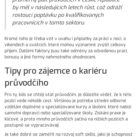
by měl v následujících letech růst, což odráží
rostoucí poptávku po kvalifikovaných
pracovnících v tomto sektoru.
Kromě toho je třeba vzít v úvahu i příplatky za práci v noci, o
víkendech a svátcích, které mohou významně zvýšit celkový
příjem. Dalšími faktory jsou také odměny za odvedenou práci,
bonusy a jiné formy nehmotného ohodnocení.
Tipy pro zájemce o kariéru
průvodčího
Pro ty, kdo se chtějí stát průvodčím, je důležité vědět, že k této
pozici vede několik cest. Většinou je potřeba střední odborné
vzdělání doplněné o specializované kurzy a školení, které nabízí
samotní dopravci nebo specializované školy. Získání praxe je
klíčové, a proto mnoho průvodčích začíná na nižších pozicích a
postupně se vypracovávají.
Je také dobré se zaměřit na rozvoj soft skills, jako je schopnost