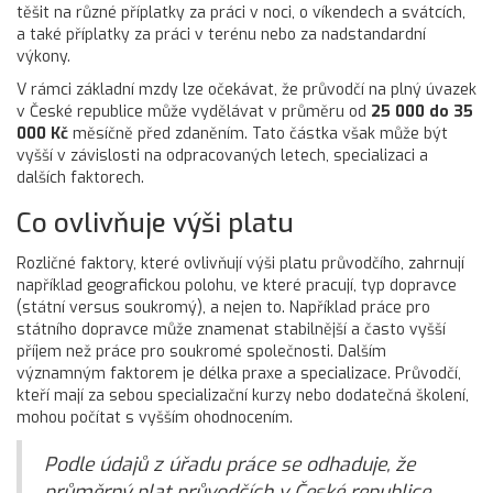
těšit na různé příplatky za práci v noci, o víkendech a svátcích,
a také příplatky za práci v terénu nebo za nadstandardní
výkony.
V rámci základní mzdy lze očekávat, že průvodčí na plný úvazek
v České republice může vydělávat v průměru od
25 000 do 35
000 Kč
měsíčně před zdaněním. Tato částka však může být
vyšší v závislosti na odpracovaných letech, specializaci a
dalších faktorech.
Co ovlivňuje výši platu
Rozličné faktory, které ovlivňují výši platu průvodčího, zahrnují
například geografickou polohu, ve které pracují, typ dopravce
(státní versus soukromý), a nejen to. Například práce pro
státního dopravce může znamenat stabilnější a často vyšší
příjem než práce pro soukromé společnosti. Dalším
významným faktorem je délka praxe a specializace. Průvodčí,
kteří mají za sebou specializační kurzy nebo dodatečná školení,
mohou počítat s vyšším ohodnocením.
Podle údajů z úřadu práce se odhaduje, že
průměrný plat průvodčích v České republice